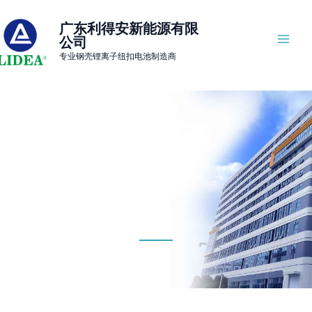
Skip
MAI
to
广东利得安新能源有限
ME
公司
content
专业钢壳锂离子纽扣电池制造商